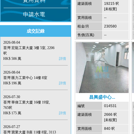
建築面積
19215 呎
[未核實]
實用面積
--
租金/月
230580
成交記錄
售價(百萬)
--
2026-08-04
荃灣 宏龍工業大廈 3樓 5室, 2206
呎
HK$ 506 萬
詳情
2026-08-04
荃灣 匯力工業中心 14樓 8室
HK$ 196 萬
詳情
昌興盛中心...
2026-07-30
荃灣 華偉工業大廈 16樓 19室,
編號
014531
765呎
HK$ 175 萬
詳情
建築面積
2666 呎
[未核實]
2026-07-27
實用面積
840 呎
荃灣 寶業大廈 B座 11樓 8室, 3113