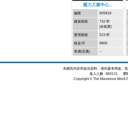
匯力工業中心...
編號
005818
建築面積
732 呎
[未核實]
實用面積
523 呎
租金/月
9800
售價(百萬)
--
本網頁內容所提供資料，僅作參考用途。若
進入人數 : 860131 瀏覽頁數 
Copyright © The Marvelous Word P