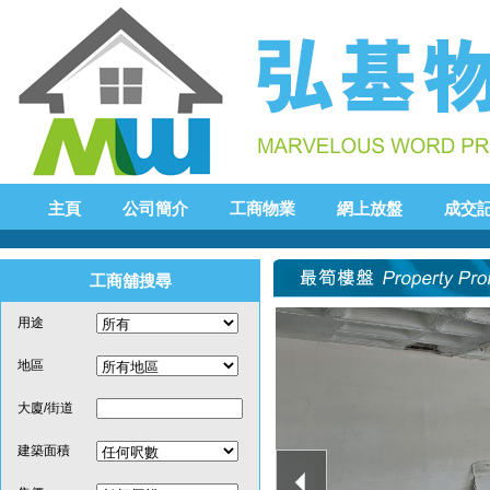
主頁
公司簡介
工商物業
網上放盤
成交
工商舖搜尋
用途
地區
大廈/街道
建築面積