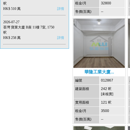
租金/月
32800
呎
HK$ 510 萬
詳情
售價(百萬)
--
2026-07-27
荃灣 寶業大廈 B座 11樓 7室, 1750
呎
HK$ 258 萬
詳情
華隆工業大廈...
編號
012867
建築面積
242 呎
[未核實]
實用面積
121 呎
租金/月
3500
售價(百萬)
--