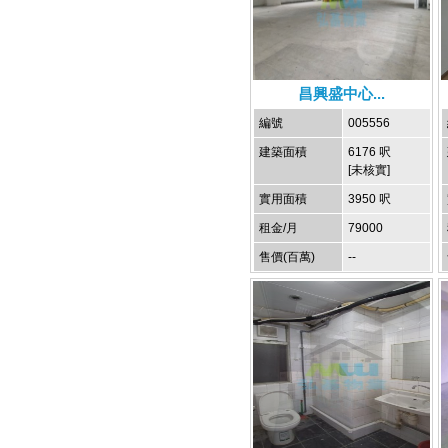
昌興盛中心...
編號
005556
建築面積
6176 呎
[未核實]
實用面積
3950 呎
租金/月
79000
售價(百萬)
--