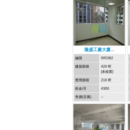
隆盛工廠大廈...
編號
005382
建築面積
420 呎
[未核實]
實用面積
210 呎
租金/月
4300
售價(百萬)
--