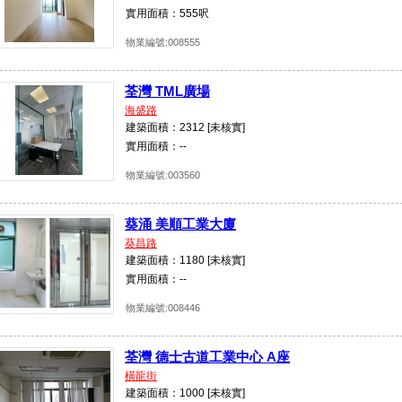
實用面積：555呎
物業編號:008555
荃灣 TML廣場
海盛路
建築面積：2312 [未核實]
實用面積：--
物業編號:003560
葵涌 美順工業大廈
葵昌路
建築面積：1180 [未核實]
實用面積：--
物業編號:008446
荃灣 德士古道工業中心 A座
橫龍街
建築面積：1000 [未核實]