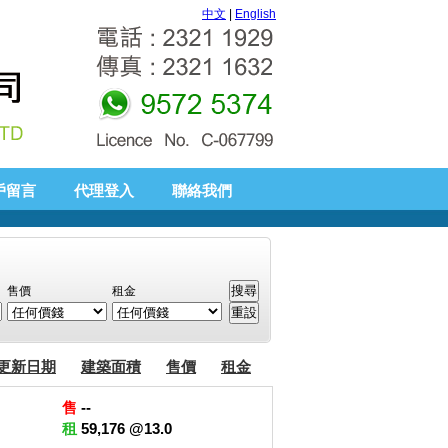
中文
|
English
戶留言
代理登入
聯絡我們
售價
租金
更新日期
建築面積
售價
租金
售
--
租
59,176 @13.0