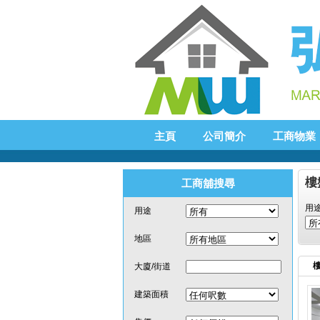
主頁
公司簡介
工商物業
樓
工商舖搜尋
用
用途
地區
樓
大廈/街道
建築面積