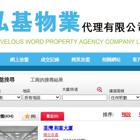
網上放盤
成交記錄
精英加盟
相關網站
客
盤搜尋
工商的搜尋結果
大廈/街道
途
地區
建築面積
排序:
預設
盤(
434
)
(
0
)
最近(
0
)
荃灣 和富大廈
德士古道